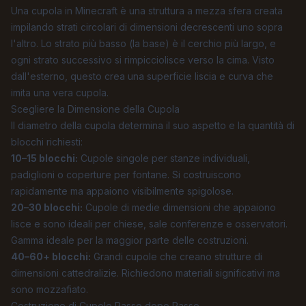
Una cupola in Minecraft è una struttura a mezza sfera creata
impilando strati circolari di dimensioni decrescenti uno sopra
l'altro. Lo strato più basso (la base) è il cerchio più largo, e
ogni strato successivo si rimpicciolisce verso la cima. Visto
dall'esterno, questo crea una superficie liscia e curva che
imita una vera cupola.
Scegliere la Dimensione della Cupola
Il diametro della cupola determina il suo aspetto e la quantità di
blocchi richiesti:
10–15 blocchi:
Cupole singole per stanze individuali,
padiglioni o coperture per fontane. Si costruiscono
rapidamente ma appaiono visibilmente spigolose.
20–30 blocchi:
Cupole di medie dimensioni che appaiono
lisce e sono ideali per chiese, sale conferenze e osservatori.
Gamma ideale per la maggior parte delle costruzioni.
40–60+ blocchi:
Grandi cupole che creano strutture di
dimensioni cattedralizie. Richiedono materiali significativi ma
sono mozzafiato.
Costruzione di Cupole Passo dopo Passo