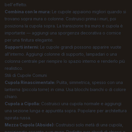
bell'effetto.
Combina con le mura:
Le cupole appaiono migliori quando si
trovano sopra mura o colonne. Costruisci prima i muri, poi
posiziona la cupola sopra. La transizione tra muro e cupola è
importante — aggiungi una sporgenza decorativa o cornice
per una finitura elegante.
Supporti interni:
Le cupole grandi possono apparire vuote
all'interno. Aggiungi colonne di supporto, lampadari o una
colonna centrale per riempire lo spazio interno e renderlo più
realistico.
Stili di Cupole Comuni
Cupola Rinascimentale:
Pulita, simmetrica, spesso con una
lanterna (piccola torre) in cima. Usa blocchi bianchi o di colore
chiaro.
Cupola a Cipolla:
Costruisci una cupola normale e aggiungi
una sezione lunga e appuntita sopra. Popolare per architettura
ispirata russa.
Mezza Cupola (Abside):
Costruisci solo metà di una cupola,
posizionata accanto a un muro. Perfetto per absidi di chiese o