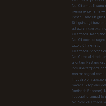
No. Gli armadilli son
permanentemente — so
Posso usare un guinza
Sì. I guinzagli funzion
ad attirarli con occhi
Gli armadilli mangiano a
No. Gli occhi di ragno
tutto ciò ha effetto.
Gli armadilli scompai
No. Come altri mob an
allontani. Restano gr
loro una targhetta con
contrassegnati come 
In quali biomi appaiono
Savana, Altopiano del
Badlands Boscose). N
I cuccioli di armadillo
No. Solo gli armadilli