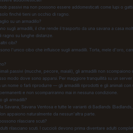
o mob passivi ma non possono essere addomesticati come lupi o gatti
lo finché tieni un occhio di ragno.
glio su un armadillo?
ano sugli armadilli, il che rende il trasporto da una savana a casa molt
 di ragno su lunghe distanze.
ltri cibi?
 sono l'unico cibo che influisce sugli armadilli. Torta, mele d'oro, c
ono?
imali passivi (mucche, pecore, maiali), gli armadilli non scompaiono
osso modo dove sono apparsi. Per maggiore tranquillità su un server 
 un nome o farli riprodurre — gli armadilli riprodotti e gli animali c
permanenti e non scompariranno mai in nessuna condizione.
 gli armadilli?
la Savana, Savana Ventosa e tutte le varianti di Badlands (Badlands
on appaiono naturalmente da nessun'altra parte.
 possono rilasciare scuti?
 adulti rilasciano scuti. I cuccioli devono prima diventare adulti compl