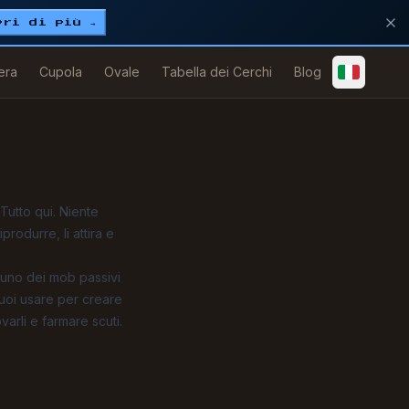
pri di più →
era
Cupola
Ovale
Tabella dei Cerchi
Blog
Tutto qui. Niente
produrre, li attira e
o uno dei mob passivi
uoi usare per creare
varli e farmare scuti.