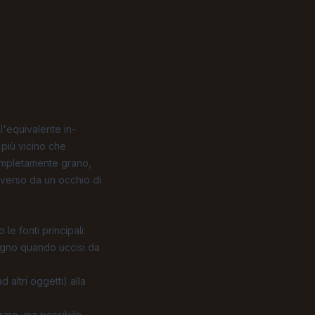
l'equivalente in-
" più vicino che
completamente grano,
diverso da un occhio di
e fonti principali:
ragno quando uccisi da
 altri oggetti) alla
raro, ma possibile.