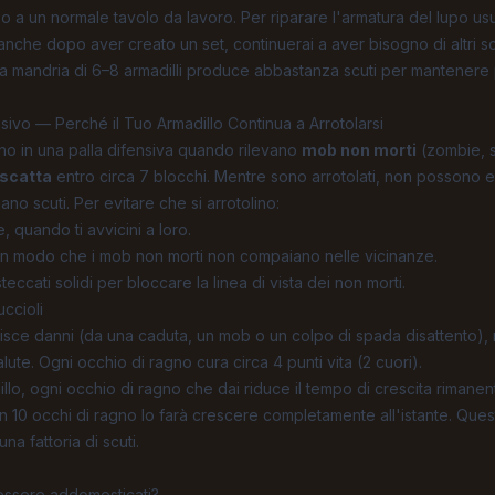
po a un normale tavolo da lavoro. Per riparare l'armatura del lupo usu
anche dopo aver creato un set, continuerai a aver bisogno di altri scu
a mandria di 6–8 armadilli produce abbastanza scuti per mantenere p
vo — Perché il Tuo Armadillo Continua a Arrotolarsi
olano in una palla difensiva quando rilevano
mob non morti
(zombie, s
scatta
entro circa 7 blocchi. Mentre sono arrotolati, non possono es
no scuti. Per evitare che si arrotolino:
 quando ti avvicini a loro.
to in modo che i mob non morti non compaiano nelle vicinanze.
teccati solidi per bloccare la linea di vista dei non morti.
ccioli
bisce danni (da una caduta, un mob o un colpo di spada disattento), 
salute. Ogni occhio di ragno cura circa 4 punti vita (2 cuori).
dillo, ogni occhio di ragno che dai riduce il tempo di crescita rimane
on 10 occhi di ragno lo farà crescere completamente all'istante. Ques
a fattoria di scuti.
 essere addomesticati?