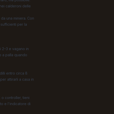
nei calderoni delle
i da una miniera. Con
ufficienti per la
i 2–3 e vagano in
no a palla quando
illi entro circa 8
er attirarli a casa in
o controller, tieni
o e l'indicatore di