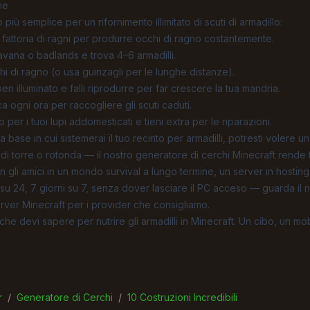
me
o più semplice per un rifornimento illimitato di scuti di armadillo:
 fattoria di ragni per produrre occhi di ragno costantemente.
avana o badlands e trova 4–6 armadilli.
chi di ragno (o usa guinzagli per le lunghe distanze).
en illuminato e falli riprodurre per far crescere la tua mandria.
rca ogni ora per raccogliere gli scuti caduti.
per i tuoi lupi addomesticati e tieni extra per le riparazioni.
 base in cui sistemerai il tuo recinto per armadilli, potresti volere un
di torre o rotonda — il nostro
generatore di cerchi Minecraft
rende t
 gli amici in un mondo survival a lungo termine, un server in hosting t
e su 24, 7 giorni su 7, senza dover lasciare il PC acceso — guarda il 
erver Minecraft
per i provider che consigliamo.
che devi sapere per nutrire gli armadilli in Minecraft. Un cibo, un mo
r
/
Generatore di Cerchi
/
10 Costruzioni Incredibili