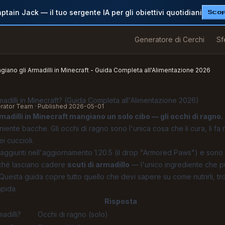
ptain Jack — il tuo sergente IA per gli obiettivi quotidiani
Sco
Generatore di Cerchi
Sf
iano gli Armadilli in Minecraft - Guida Completa all'Alimentazione 2026
adilli in Minecraft? (Guida Completa all'Alimentazione 2026)
erator Team · Published
2026-05-01
rmadilli in Minecraft mangiano un solo cibo — gli occhi di ragno.
iente bacche. Gli occhi di ragno sono l'unica cosa che li cura, li fa ri
i cuccioli.
ti aggiunti nell'aggiornamento 1.20.5 (il drop "Armored Paws") e son
erché lasciano cadere
scuti di armadillo
— l'unico ingrediente che p
 Questa guida copre tutto quello che devi sapere su come nutrirli, tro
apida
Risposta
adilli?
Occhi di ragno (solo)