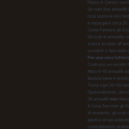
Passo 4: Cerca i cuor
Se nutri due armadill
rosa sopra le loro tes
e impiegano circa 20 m
Come Farmare gli Scut
Gli scuti di armadill
a terra accanto all'ar
ucciderli o fare nulla 
Per una vera fattoria
Costruisci un recinto 
Attira 6–10 armadilli a
Illumina bene il recin
Torna ogni 30–60 minut
Opzionalmente, riprod
Gli armadilli
non
rilasc
A Cosa Servono gli Sc
Al momento, gli scuti 
applica ai lupi addome
combattimento drammati