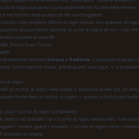
occhi di ragno appaiono occasionalmente nei forzieri delle miniere, 
 e nei forzieri degli avamposti dei saccheggiatori.
ostruisci una semplice fattoria di ragni usando uno spawner di ragn
 spawner, puoi produrre dozzine di occhi di ragno all'ora — più che s
ndria completa di armadilli.
dillo (Passo Dopo Passo)
adillo
o naturalmente nei biomi
Savana
e
Badlands
. Compaiono in gruppi d
 giorno. Sono marrone chiaro, grandi quanto una volpe, e si arrotola
hio di ragno
 metti un occhio di ragno nella hotbar e seleziona quello slot. Gli armad
eguirti finché tieni un occhio di ragno — questo è il modo più facile p
(o usa) l'occhio di ragno sull'armadillo
ick destro sull'armadillo con l'occhio di ragno selezionato. In Bedrock 
oggetto" mentre guardi l'armadillo. L'occhio di ragno viene consumat
'armadillo si riempie.