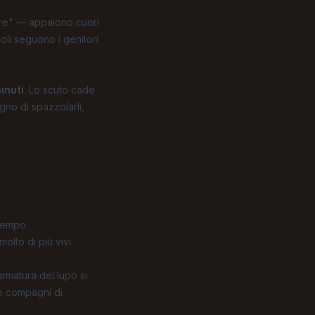
more" — appaiono cuori
oli seguono i genitori
inuti
. Lo scuto cade
gno di spazzolarli,
 tempo.
olto di più vivi.
'armatura del lupo si
de compagni di