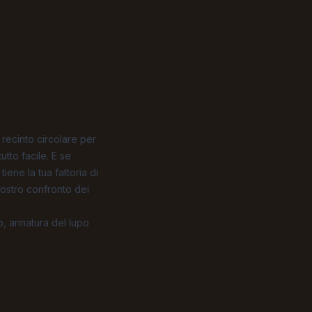
 recinto circolare per
utto facile. E se
iene la tua fattoria di
nostro
confronto dei
b, armatura del lupo