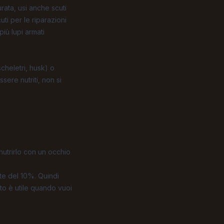
rata, usi anche scuti
ti per le riparazioni
iù lupi armati
cheletri, husk) o
sere nutriti, non si
nutrirlo con un occhio
nte del 10%. Quindi
to è utile quando vuoi