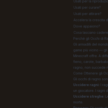
Usati per la riproduz
Usati per curare?
Usati per attirare?
Accelera la crescita d
Dove appaiono?
Cosa lasciano cader
Perché gli Occhi di 
Gli armadilli del mond
game più vicino — gli a
Minecraft offre. A di
fieno, carote, barbabi
ragno, non succede nu
Come Ottenere gli Oc
Gli occhi di ragno son
Uccidere ragni:
I rag
un giocatore. I ragni 
Uccidere streghe:
Le
morte.
Pescare:
Gli occhi d