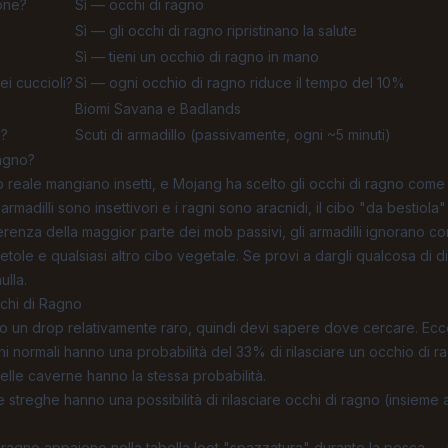
ione?
Sì — occhi di ragno
Sì — gli occhi di ragno ripristinano la salute
Sì — tieni un occhio di ragno in mano
ei cuccioli?
Sì — ogni occhio di ragno riduce il tempo del 10%
Biomi Savana e Badlands
e?
Scuti di armadillo (passivamente, ogni ~5 minuti)
Ragno?
o reale mangiano insetti, e Mojang ha scelto gli occhi di ragno come 
rmadilli sono insettivori e i ragni sono aracnidi, il cibo "da bestiola
fferenza della maggior parte dei mob passivi, gli armadilli ignorano 
etole e qualsiasi altro cibo vegetale. Se provi a dargli qualcosa di 
lla.
chi di Ragno
o un drop relativamente raro, quindi devi sapere dove cercare. Ecco l
ni normali hanno una probabilità del 33% di rilasciare un occhio di 
delle caverne hanno la stessa probabilità.
 streghe hanno una possibilità di rilasciare occhi di ragno (insieme ad
i ragno appaiono nella tabella loot "spazzatura" durante la pesca — 