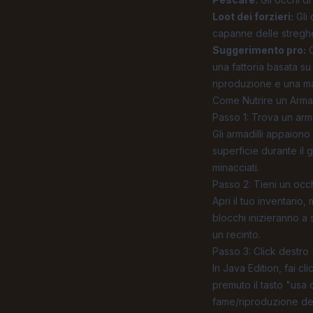
Loot dei forzieri:
Gli 
capanne delle streghe
Suggerimento pro:
C
una fattoria basata su
riproduzione e una ma
Come Nutrire un Arma
Passo 1: Trova un arm
Gli armadilli appaion
superficie durante il
minacciati.
Passo 2: Tieni un occ
Apri il tuo inventario,
blocchi inizieranno a s
un recinto.
Passo 3: Click destro 
In Java Edition, fai cl
premuto il tasto "usa 
fame/riproduzione dell