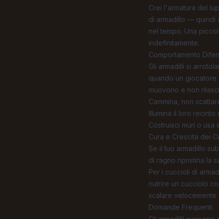
Crei l'armatura del lu
di armadillo — quindi 
nel tempo. Una piccol
indefinitamente.
Comportamento Difensi
Gli armadilli si arrot
quando un giocatore
muovono e non rilascia
Cammina, non scattare,
Illumina il loro recin
Costruisci muri o usa s
Cura e Crescita dei Cu
Se il tuo armadillo su
di ragno ripristina la 
Per i cuccioli di arma
nutrire un cucciolo c
scalare velocemente un
Domande Frequenti
Gli armadilli possono