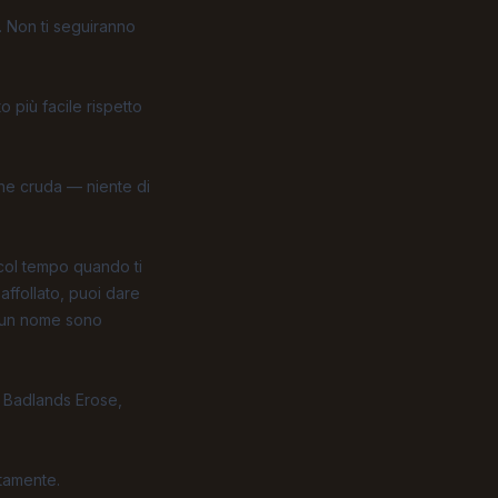
. Non ti seguiranno
o più facile rispetto
arne cruda — niente di
 col tempo quando ti
affollato, puoi dare
on un nome sono
, Badlands Erose,
etamente.