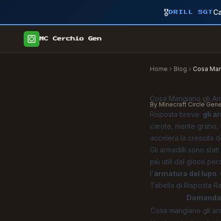
🎖️
Ca
DRILL SGT
MC Cerchio Gen
Home
Blog
Cosa Mang
Cosa Mangiano gli Arm
By Minecraft Circle Gen
Risposta breve:
gli a
carote, niente grano, n
accelera la crescita de
Gli armadilli sono sta
più utili del gioco p
l'
armatura del lupo
.
Tabella di Risposta R
Domanda
Cosa mangiano gli arm