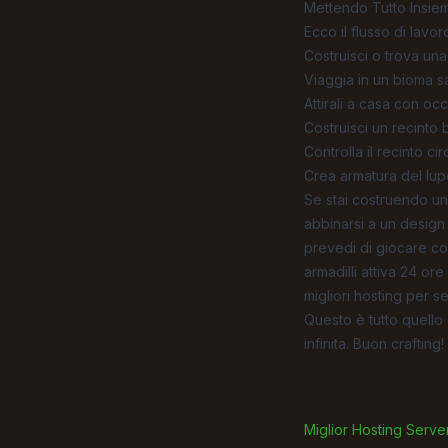
Mettendo Tutto Insie
Ecco il flusso di lavor
Costruisci o trova una
Viaggia in un bioma s
Attirali a casa con oc
Costruisci un recinto b
Controlla il recinto ci
Crea armatura del lupo 
Se stai costruendo una
abbinarsi a un design 
prevedi di giocare con
armadilli attiva 24 or
migliori hosting per s
Questo è tutto quello 
infinita. Buon crafting!
Miglior Hosting Serve