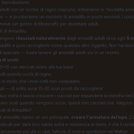
i (riproduzione)
i adulti con un occhio di ragno ciascuno, entreranno in "modalità a
te — e produrranno un cucciolo di armadillo in pochi secondi. I cucci
inuti (un giorno di Minecraft) per diventare adulti.
i di Armadillo
o vengono
rilasciati naturalmente
dagli armadilli adulti circa ogni
5 m
madillo e puoi raccoglierlo come qualsiasi altro oggetto. Non hai biso
di speciale — basta tenere gli armadilli adulti vivi in un recinto.
 di scuti:
10x10 con steccati vicino alla tua base.
dulti usando occhi di ragno.
to in modo che i mob ostili non compaiano.
i — di solito avrai 10–20 scuti pronti da raccogliere.
uci extra e lascia crescere i cuccioli per espandere la mandria nel
iano scuti quando vengono uccisi, quindi non cacciarli mai. Valgono m
uti di Armadillo?
di armadillo hanno un uso principale:
creare l'armatura del lupo
. L
sticati per dare loro salute extra e resistenza ai danni, il che li ren
camente più utili in raid, fattorie di mob e spedizioni nel Nether.