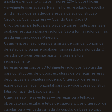
angulares, enquanto círculos maiores (20+ blocos) ficam
visivelmente mais suaves. Para melhores resultados, escolha
um diâmetro que se adeque à escala da sua construção.
Círculo vs. Oval vs. Esfera — Quando Usar Cada Um
Círculos
são perfeitos para pisos de torres, fontes, arenas e
qualquer estrutura plana e redonda. São a forma redonda mais
usada em construções Minecraft.
Ovais
(elipses) são ideais para pistas de corrida, contornos
de estádios, piscinas e qualquer forma redonda alongada. O
gerador de ovais permite ajustar largura e altura
separadamente.
Esferas
criam corpos 3D totalmente redondos. São usadas
para construções de globos, estruturas de planetas, esferas
decorativas e arquitetura moderna. O gerador de esferas
exibe cada camada horizontal para que você possa construir
fatia por fatia, de baixo para cima.
Cúpulas
são meias-esferas — perfeitas para telhados,
observatórios, estufas e tetos de catedrais. Use o gerador de
cúpulas para ver cada camada da cúpula, da base ao topo.