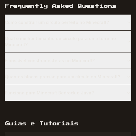
Frequently Asked Questions
Como construir um círculo perfeito no Minecraft?
Qual o melhor tamanho de círculo para uma torre no
Minecraft?
É possível construir esferas no Minecraft?
Quantos blocos preciso para um círculo no Minecraft?
Funciona para Minecraft Bedrock e Java?
Guias e Tutoriais