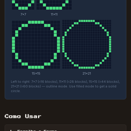
7
×
7
11
×
11
15
×
15
21
×
21
Left to right: 7×7 (≈16 blocks), 11×11 (≈28 blocks), 15×15 (≈44 blocks),
21×21 (≈60 blocks) — outline mode. Use filled mode to get a solid
circle.
Como Usar