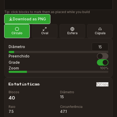
Tip: click blocks to mark them as placed while you build
Download as PNG
Círculo
Oval
Esfera
Cúpula
Diâmetro
Preenchido
Grade
Zoom
100
%
Copy
Estatísticas
Blocos
Diâmetro
15
40
Raio
Circunferência
7.5
47.1