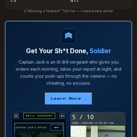
7.5
47.1
💡 Missing a feature? Tell me — I read every email.
Get Your Sh*t Done,
Soldier
Captain Jack is an AI drill sergeant who gives you
orders each morning, takes your report at night, and
counts your push-ups through the camera — no
cheating, no excuses.
Learn More →