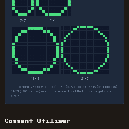
7
×
7
11
×
11
15
×
15
21
×
21
Left to right: 7×7 (≈16 blocks), 11×11 (≈28 blocks), 15×15 (≈44 blocks),
21×21 (≈60 blocks) — outline mode. Use filled mode to get a solid
circle.
Comment Utiliser