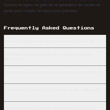
fonction de lignes de grille de ce générateur de cercles en
pixels pour compter les blocs avec précision.
Frequently Asked Questions
Comment construire un cercle parfait dans Minecraft ?
Quelle est la meilleure taille de cercle pour une tour
Minecraft ?
Est-il possible de construire des sphères dans Minecraft
?
Combien de blocs faut-il pour un cercle dans Minecraft
?
Cela fonctionne-t-il pour Minecraft Bedrock et Java ?