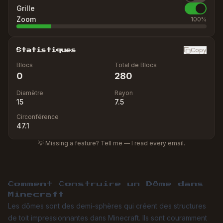
Grille
Zoom
100
%
Copy
Statistiques
Blocs
Total de Blocs
0
280
Diamètre
Rayon
15
7.5
Circonférence
47.1
💡 Missing a feature? Tell me — I read every email.
Comment Construire un Dôme dans
Minecraft
Les dômes sont des demi-sphères qui créent des structures
de toit impressionnantes dans Minecraft. Ils sont couramment