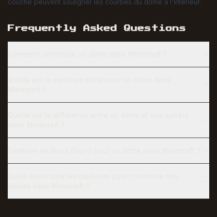
couche peuvent souligner les courbes du dôme à l'intérieur.
Frequently Asked Questions
Comment construire un dôme dans Minecraft ?
Quelle est la meilleure taille pour un dôme dans
Minecraft ?
Quelle est la différence entre un dôme et une sphère
dans Minecraft ?
Combien de blocs faut-il pour un dôme dans Minecraft ?
Quels blocs sont les meilleurs pour construire des
dômes dans Minecraft ?