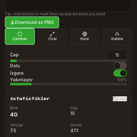
Tip: click blocks to mark them as placed while you build
Download as PNG
Çember
Oval
Küre
Kubbe
Çap
Dolu
Izgara
Yakınlaştır
100
%
Copy
İstatistikler
Blok
Çap
15
40
Yarıçap
Çevre
7.5
47.1