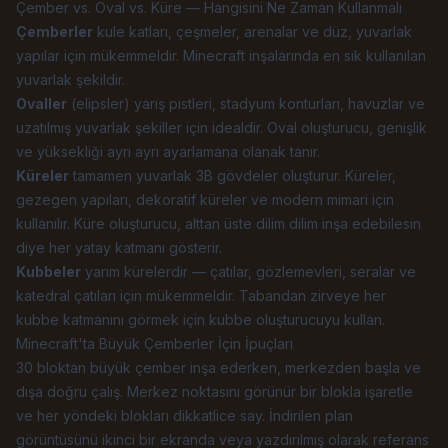
Çember vs. Oval vs. Küre — Hangisini Ne Zaman Kullanmalı
Çemberler
kule katları, çeşmeler, arenalar ve düz, yuvarlak
yapılar için mükemmeldir. Minecraft inşalarında en sık kullanılan
yuvarlak şekildir.
Ovaller
(elipsler) yarış pistleri, stadyum konturları, havuzlar ve
uzatılmış yuvarlak şekiller için idealdir. Oval oluşturucu, genişlik
ve yüksekliği ayrı ayrı ayarlamana olanak tanır.
Küreler
tamamen yuvarlak 3B gövdeler oluşturur. Küreler,
gezegen yapıları, dekoratif küreler ve modern mimari için
kullanılır. Küre oluşturucu, alttan üste dilim dilim inşa edebilesin
diye her yatay katmanı gösterir.
Kubbeler
yarım kürelerdir — çatılar, gözlemevleri, seralar ve
katedral çatıları için mükemmeldir. Tabandan zirveye her
kubbe katmanını görmek için kubbe oluşturucuyu kullan.
Minecraft'ta Büyük Çemberler İçin İpuçları
30 bloktan büyük çember inşa ederken, merkezden başla ve
dışa doğru çalış. Merkez noktasını görünür bir blokla işaretle
ve her yöndeki blokları dikkatlice say. İndirilen plan
görüntüsünü ikinci bir ekranda veya yazdırılmış olarak referans