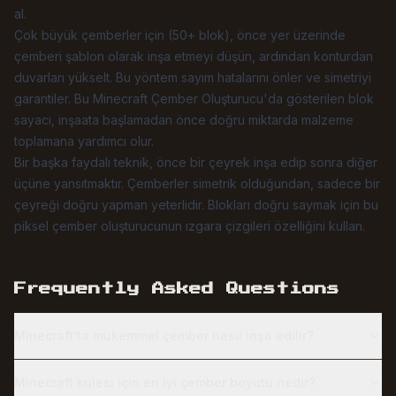
al.
Çok büyük çemberler için (50+ blok), önce yer üzerinde
çemberi şablon olarak inşa etmeyi düşün, ardından konturdan
duvarları yükselt. Bu yöntem sayım hatalarını önler ve simetriyi
garantiler. Bu Minecraft Çember Oluşturucu'da gösterilen blok
sayacı, inşaata başlamadan önce doğru miktarda malzeme
toplamana yardımcı olur.
Bir başka faydalı teknik, önce bir çeyrek inşa edip sonra diğer
üçüne yansıtmaktır. Çemberler simetrik olduğundan, sadece bir
çeyreği doğru yapman yeterlidir. Blokları doğru saymak için bu
piksel çember oluşturucunun ızgara çizgileri özelliğini kullan.
Frequently Asked Questions
Minecraft'ta mükemmel çember nasıl inşa edilir?
Minecraft kulesi için en iyi çember boyutu nedir?