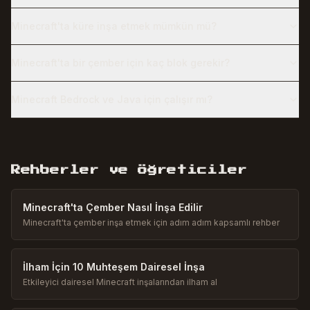
Minecraft'ta küre inşa etmek mümkün mü?
Minecraft'ta bir çember için kaç blok gerekir?
Minecraft Bedrock ve Java için çalışır mı?
Rehberler ve Öğreticiler
Minecraft'ta Çember Nasıl İnşa Edilir
Minecraft'ta çember inşa etmek için adım adım kapsamlı rehber
İlham İçin 10 Muhteşem Dairesel İnşa
Etkileyici dairesel Minecraft inşalarından ilham al