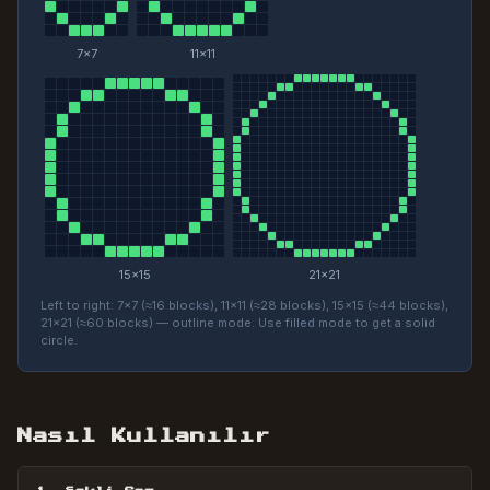
7
×
7
11
×
11
15
×
15
21
×
21
Left to right: 7×7 (≈16 blocks), 11×11 (≈28 blocks), 15×15 (≈44 blocks),
21×21 (≈60 blocks) — outline mode. Use filled mode to get a solid
circle.
Nasıl Kullanılır