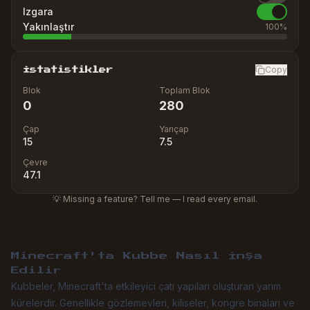
Izgara
Yakınlaştır
100
%
Copy
İstatistikler
Blok
Toplam Blok
0
280
Çap
Yarıçap
15
7.5
Çevre
47.1
💡 Missing a feature? Tell me — I read every email.
Minecraft'ta Kubbe Nasıl İnşa
Edilir
Kubbeler, Minecraft'ta etkileyici çatı yapıları oluşturan yarım
kürelerdir. Genellikle gözlemevleri, kiliseler, kongre binaları ve