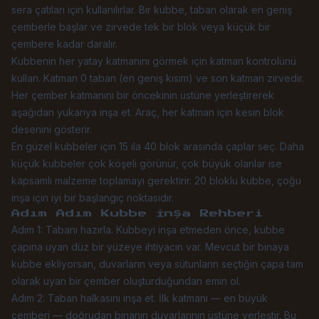
sera çatıları için kullanılırlar. Bir kubbe, taban olarak en geniş
çemberle başlar ve zirvede tek bir blok veya küçük bir
çembere kadar daralır.
Kubbenin her yatay katmanını görmek için katman kontrolünü
kullan. Katman 0 taban (en geniş kısım) ve son katman zirvedir.
Her çember katmanını bir öncekinin üstüne yerleştirerek
aşağıdan yukarıya inşa et. Araç, her katman için kesin blok
desenini gösterir.
En güzel kubbeler için 15 ila 40 blok arasında çaplar seç. Daha
küçük kubbeler çok köşeli görünür, çok büyük olanlar ise
kapsamlı malzeme toplamayı gerektirir. 20 bloklu kubbe, çoğu
inşa için iyi bir başlangıç noktasıdır.
Adım Adım Kubbe İnşa Rehberi
Adım 1: Tabanı hazırla. Kubbeyi inşa etmeden önce, kubbe
çapına uyan düz bir yüzeye ihtiyacın var. Mevcut bir binaya
kubbe ekliyorsan, duvarların veya sütunların seçtiğin çapa tam
olarak uyan bir çember oluşturduğundan emin ol.
Adım 2: Taban halkasını inşa et. İlk katmanı — en büyük
çemberi — doğrudan binanın duvarlarının üstüne yerleştir. Bu