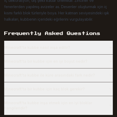
İç dekorasyon, dış şekil kadar önemlidir. Zincirler ve
fenerlerden yapılmış avizeler as. Desenler oluşturmak için iç
kısmı farklı blok türleriyle boya. Her katman seviyesindeki ışık
halkaları, kubbenin içerideki eğrilerini vurgulayabilir.
Frequently Asked Questions
Minecraft'ta kubbe nasıl inşa edilir?
Minecraft'ta bir kubbe için en iyi boyut nedir?
Minecraft'ta kubbe ile küre arasındaki fark nedir?
Minecraft'ta bir kubbe için kaç blok gerekir?
Minecraft'ta kubbe inşa etmek için en iyi bloklar
hangileridir?