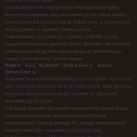
Sera kubbeleri cam blokları veya camlarıyla harika çalışır.
Korumalı bir yetiştirme alanı oluşturmak için bir bahçe alanının
üzerine yarım küre kubbe inşa et. Kubbe şekli, iç hacmi en üst
düzeye çıkarır ve dışarıdan harika görünür.
Sualtı kubbeleri önce kabuğu inşa edip ardından iç kısmı
süngerlerle kurutmayı gerektirir. Deniz dibindeki cam kubbeler
nefes kesici sualtı gözlem odaları oluşturur. Aydınlatma için
tabanın etrafında deniz fenerleri kullan.
Daha İyi Kubbe İnşaları İçin
İpuçları
Kubbenin bina duvarlarıyla birleştiği yere bir çıkıntı veya korniş
ekle. Kubbenin tabanında bir ila iki bloklu çıkıntı, daha gerçekçi
bir mimari detay oluşturur ve düz duvarlar ile eğri kubbe
arasındaki geçişi gizler.
Çok büyük kubbeler için destek nervürleri inşa etmeyi düşün.
Kubbe yüzeyine birkaç blokta bir kontrast bir blok
malzemesinden sütunlar yerleştir. Bu, gerçek mimari nervürlü
tonozları taklit eder ve kubbeye görsel ilgi katar.