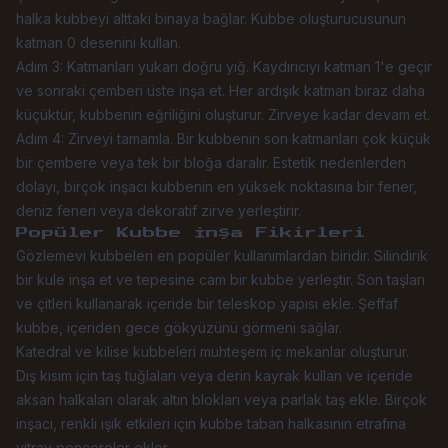
halka kubbeyi alttaki binaya bağlar. Kubbe oluşturucusunun
katman 0 desenini kullan.
Adım 3: Katmanları yukarı doğru yığ. Kaydırıcıyı katman 1'e geçir
ve sonraki çemberi üste inşa et. Her ardışık katman biraz daha
küçüktür, kubbenin eğriliğini oluşturur. Zirveye kadar devam et.
Adım 4: Zirveyi tamamla. Bir kubbenin son katmanları çok küçük
bir çembere veya tek bir bloğa daralır. Estetik nedenlerden
dolayı, birçok inşacı kubbenin en yüksek noktasına bir fener,
deniz feneri veya dekoratif zirve yerleştirir.
Popüler Kubbe İnşa Fikirleri
Gözlemevi kubbeleri en popüler kullanımlardan biridir. Silindirik
bir kule inşa et ve tepesine cam bir kubbe yerleştir. Son taşları
ve çitleri kullanarak içeride bir teleskop yapısı ekle. Şeffaf
kubbe, içeriden gece gökyüzünü görmeni sağlar.
Katedral ve kilise kubbeleri muhteşem iç mekanlar oluşturur.
Dış kısım için taş tuğlaları veya derin kayrak kullan ve içeride
aksan halkaları olarak altın blokları veya parlak taş ekle. Birçok
inşacı, renkli ışık etkileri için kubbe taban halkasının etrafına
vitray pencereler ekler.