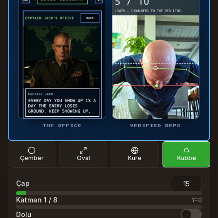
THE OFFICE
VERIFIED REPS
Çember
Oval
Küre
Kubbe
Çap
Katman
1
/
8
Y=
0
Dolu