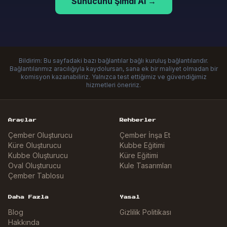
Sunucunu Şimdi Al →
Bildirim: Bu sayfadaki bazı bağlantılar bağlı kuruluş bağlantılarıdır.
Bağlantılarımız aracılığıyla kaydolursan, sana ek bir maliyet olmadan bir
komisyon kazanabiliriz. Yalnızca test ettiğimiz ve güvendiğimiz
hizmetleri öneririz.
Araçlar
Rehberler
Çember Oluşturucu
Çember İnşa Et
Küre Oluşturucu
Kubbe Eğitimi
Kubbe Oluşturucu
Küre Eğitimi
Oval Oluşturucu
Kule Tasarımları
Çember Tablosu
Daha Fazla
Yasal
Blog
Gizlilik Politikası
Hakkında