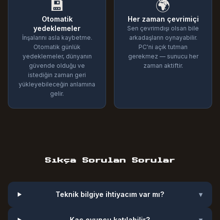
💾
🌍
Otomatik
Her zaman çevrimiçi
yedeklemeler
Sen çevrimdışı olsan bile
İnşalarını asla kaybetme.
arkadaşların oynayabilir.
Otomatik günlük
PC'ni açık tutman
yedeklemeler, dünyanın
gerekmez — sunucu her
güvende olduğu ve
zaman aktiftir.
istediğin zaman geri
yükleyebileceğin anlamına
gelir.
Sıkça Sorulan Sorular
Teknik bilgiye ihtiyacım var mı?
▾
Kaç oyuncu katılabilir?
▾