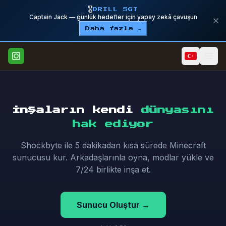
🎖️
DRILL SGT
Captain Jack — günlük hedefler için yapay zekâ çavuşun
Daha fazla →
İnşaların kendi
dünyasını
hak ediyor
Shockbyte ile 5 dakikadan kısa sürede Minecraft
sunucusu kur. Arkadaşlarınla oyna, modlar yükle ve
7/24 birlikte inşa et.
Sunucu Oluştur →