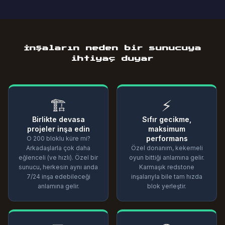
İnşaların neden bir sunucuya
ihtiyaç duyar
🏗️
⚡
Birlikte devasa
Sıfır gecikme,
projeler inşa edin
maksimum
performans
O 200 bloklu küre mi?
Arkadaşlarla çok daha
Özel donanım, kekemeli
eğlenceli (ve hızlı). Özel bir
oyun bittiği anlamına gelir.
sunucu, herkesin aynı anda
Karmaşık redstone
7/24 inşa edebileceği
inşalarıyla bile tam hızda
anlamına gelir.
blok yerleştir.