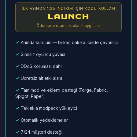
İLK AYINDA %25 INDIRIM IÇIN KODU KULLAN
LAUNCH
Ödemede otomatik olarak uygulanır
✓
Anında kurulum — birkaç dakika içinde çevrimiçi
✓
Sınırsız oyuncu yuvası
✓
DDoS koruması dahil
✓
Ücretsiz alt etki alanı
✓
Tam mod ve eklenti desteği (Forge, Fabric,
Spigot, Paper)
✓
Tek tıkla modpack yükleyici
✓
Otomatik yedeklemeler
✓
7/24 müşteri desteği